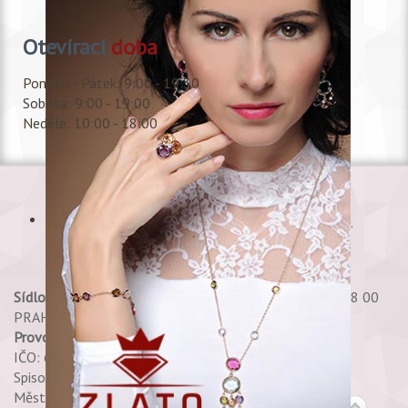
Otevírací
doba
Pondělí - Pátek: 9:00 - 19:30
Sobota: 9:00 - 19:00
Neděle: 10:00 - 18:00
Copyright © 2017 Shala, s.r.o., All rights reserved.
Sídlo:
Petržílkova 2706/30 PRAHA 13 - STODŮLKY 158 00
PRAHA 58
Provozovna:
Shala, s.r.o. Spálená 35 - Praha 1
IČO: 60469765 DIČ: CZ60469765
Spisová značka 25748 C,
Městský soud v Praze